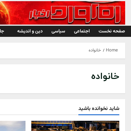
Ski
t
conten
صفحه نخست
اجتماعی
سیاسی
دین و اندیشه
جا
Home
خانواده
خانواده
شاید نخوانده باشید