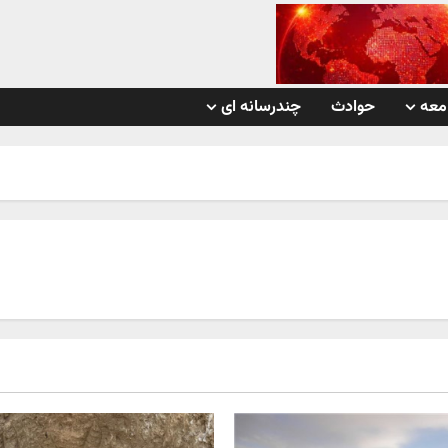
معه
حوادث
چندرسانه ای