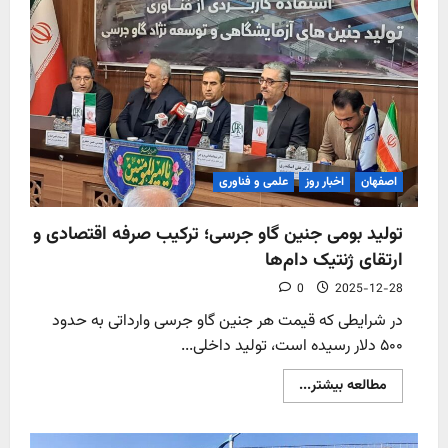
را
در
کشور
تولید
کرد
اصفهان
اخبار روز
علمی و فناوری
تولید بومی جنین گاو جرسی؛ ترکیب صرفه اقتصادی و
ارتقای ژنتیک دام‌ها
0
2025-12-28
در شرایطی که قیمت هر جنین گاو جرسی وارداتی به حدود
۵۰۰ دلار رسیده است، تولید داخلی...
Read
مطالعه بیشتر...
more
about
تولید
بومی