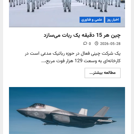
اخبار روز
علمی و فناوری
چین هر 15 دقیقه یک ربات می‌سازد
0
2026-05-28
یک شرکت چینی فعال در حوزه رباتیک مدعی است در
کارخانه‌ای به وسعت 129 هزار فوت مربع،...
Read
مطالعه بیشتر...
more
about
چین
هر
15
دقیقه
یک
ربات
می‌سازد