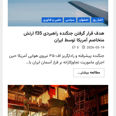
اخبار روز
اصفهان
سیاسی
علمی و فناوری
هدف قرار گرفتن جنگنده راهبردی f35 ارتش
متخاصم آمریکا توسط ایران
0
2026-03-19
جنگنده پیشرفته و رادارگریز اف-۳۵ نیروی هوایی آمریکا حین
اجرای ماموریت تجاوزکارانه بر فراز آسمان ایران با...
Read
مطالعه بیشتر...
more
about
هدف
قرار
گرفتن
جنگنده
راهبردی
f35
ارتش
متخاصم
آمریکا
توسط