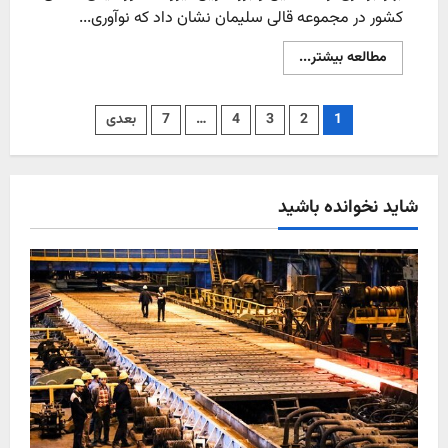
کشور در مجموعه قالی سلیمان نشان داد که نوآوری...
Read
مطالعه بیشتر...
more
about
قالی
سلیمان؛
صفحه‌بندی
1
2
3
4
…
7
بعدی
بافت
تار
و
نوشته‌ها
پود
با
انرژی
شاید نخوانده باشید
خورشیدی
در
مسیر
صنعت
سبز