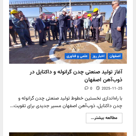
جنین
گاو
جرسی؛
ترکیب
صرفه
اقتصادی
و
ارتقای
ژنتیک
دام‌ها
اصفهان
اخبار روز
علمی و فناوری
آغاز تولید صنعتی چدن گرانوله و داکتایل در
ذوب‌آهن اصفهان
0
2025-11-25
با راه‌اندازی نخستین خطوط تولید صنعتی چدن گرانوله و
چدن داکتایل، ذوب‌آهن اصفهان مسیر جدیدی برای تقویت...
Read
مطالعه بیشتر...
more
about
آغاز
تولید