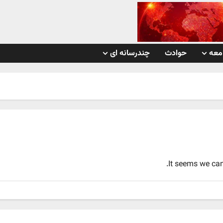
معه
حوادث
چندرسانه ای
It seems we can