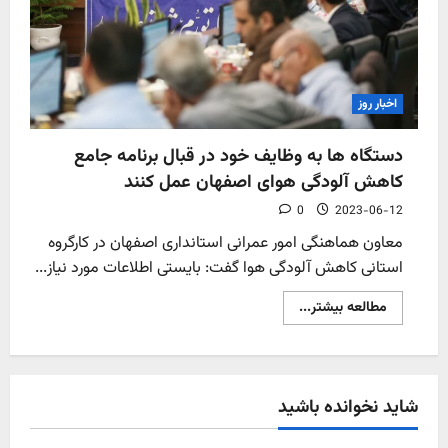
اخبار روز
دستگاه ها به وظایف خود در قبال برنامه جامع
کاهش آلودگی هوای اصفهان عمل کنند
0
2023-06-12
معاون هماهنگی امور عمرانی استانداری اصفهان در کارگروه
استانی کاهش آلودگی هوا گفت: بایستی اطلاعات مورد نیاز...
Read
مطالعه بیشتر...
more
about
دستگاه
ها
به
وظایف
شاید نخوانده باشید
خود
در
قبال
برنامه