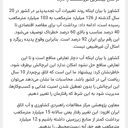
کشاورز با بیان اینکه روند تغییرات آب تجدیدپذیر در کشور در 20
سال گذشته از 126 میلیارد مترمکعب به 103 میلیارد مترمکعب
رسیده است، ادامه داد: برداشت آب برای مقاصد اقتصادی تا
40 درصد مناسب و بالای 60 درصد خطرناک توصیف می‌شود.
این رقم برای ایران 92 درصد است. بنابراین وقوع پدیده ریزگرد و
امثال آن غیرطبیعی نیست.
کشاورز با بیان اینکه آب دچار تعارض منافع است و تا این
تعارض منافع حل نشود امکان ندارد این ابرچالش برطرف شود،
خاطرنشان کرد: پیشنهاد ما این است که اتاق پرچم‌دار 10 سال
ریاضت آبی در کشور باشد. محاسبات ما نشان می‌دهد می‌توان
این ابرچالش را بدون تعطیل شدن امنیت غذایی و کسب‌وکارها،
مدیریت شود به این شرط که رفتارمان را تغییر دهیم.
معاون پژوهشی مرکز مطالعات راهبردی کشاورزی و آب اتاق
ایران افزود: این تغییر رفتار یعنی سالانه 15 میلیارد مترمکعب
برداشت کمتر از منابع زیرزمینی داشته باشیم و 12 میلیارد
مترمکعب هم حق آبه زیست‌محیطی را بدهیم.