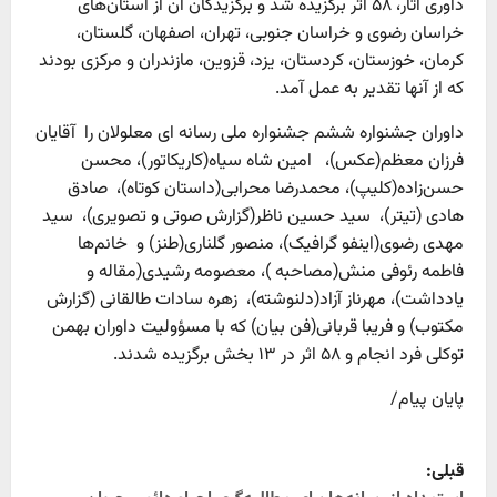
داوری آثار، ۵۸ اثر برگزیده شد و برگزیدگان آن از استان‌های
خراسان رضوی و خراسان جنوبی، تهران، اصفهان، گلستان،
کرمان، خوزستان، کردستان، یزد، قزوین، مازندران و مرکزی بودند
که از آنها تقدیر به عمل آمد.
داوران جشنواره ششم جشنواره ملی رسانه ای معلولان را آقایان
فرزان معظم(عکس)، امین شاه سیاه(کاریکاتور)، محسن
حسن‌زاده(کلیپ)، محمدرضا محرابی(داستان کوتاه)، صادق
هادی (تیتر)، سید حسین ناظر(گزارش صوتی و تصویری)، سید
مهدی رضوی(اینفو گرافیک)، منصور گلناری(طنز) و خانم‌ها
فاطمه رئوفی منش(مصاحبه )، معصومه رشیدی(مقاله و
یادداشت)، مهرناز آزاد(دلنوشته)، زهره سادات طالقانی (گزارش
مکتوب) و فریبا قربانی(فن بیان) که با مسؤولیت داوران بهمن
توکلی فرد انجام و ۵۸ اثر در ۱۳ بخش برگزیده شدند.
پایان پیام/
P
قبلی: