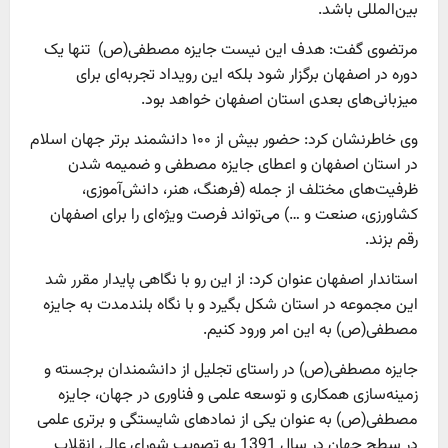
بین‌المللی باشد.
مرتضوی گفت: هدف این نیست جایزه مصطفی(ص) تنها یک
دوره در اصفهان برگزار شود بلکه این رویداد تجربه‌ای برای
میزبانی‌های بعدی استان اصفهان خواهد بود.
وی خاطرنشان کرد: حضور بیش از ۱۰۰ دانشمند برتر جهان اسلام
در استان اصفهان و اعطای جایزه مصطفی و ضمیمه شدن
ظرفیت‌های مختلف از جمله (فرهنگ، هنر، دانش‌آموزی،
کشاورزی، صنعت و …) می‌تواند فرصت ویژه‌ای را برای اصفهان
رقم بزند.
استاندار اصفهان عنوان کرد: از این رو با نگاهی پایدار مقرر شد
این مجموعه در استان شکل بگیرد و با نگاه بلندمدت به جایزه
مصطفی(ص) به این امر ورود کنیم.
جایزه مصطفی(ص) در راستای تجلیل از دانشمندان برجسته و
زمینه‌سازی همکاری و توسعه علمی و فناوری در جهان، جایزه
مصطفی(ص) به عنوان یکی از نمادهای شایستگی و برتری علمی
در سطح جهان در سال 1391 به تصویب شورای عالی انقلاب