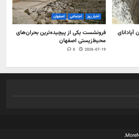
اخبار روز
اجتماعی
اصفهان
فرونشست یکی از پیچیده‌ترین بحران‌های
 آپادانای
محیط‌زیستی اصفهان
0
2026-07-19
More