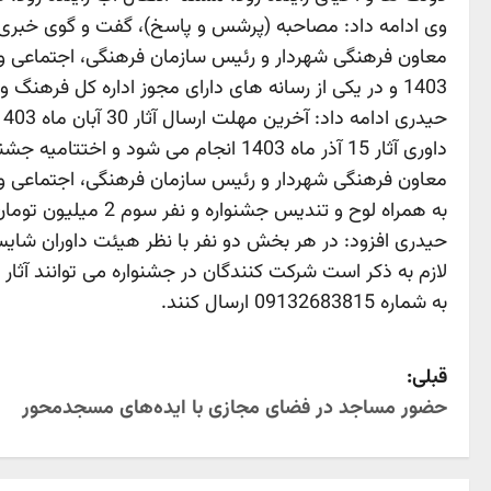
وی ادامه داد: مصاحبه (پرشس و پاسخ)، گفت و گوی خبری، ی
1403 و در یکی از رسانه های دارای مجوز اداره کل فرهنگ و ارشاد اسلامی منتشر شده باشد.
حیدری ادامه داد: آخرین مهلت ارسال آثار 30 آبان ماه 1403 است و
داوری آثار 15 آذر ماه 1403 انجام می شود و اختتامیه جشنواره 29 آذر ماه خواهد بود.
به همراه لوح و تندیس جشنواره و نفر سوم 2 میلیون تومان به همراه لوح و تندیس جشنواره خواهد بود.
حیدری افزود: در هر بخش دو نفر با نظر هیئت داوران شای
به شماره 09132683815 ارسال کنند.
P
قبلی:
حضور مساجد در فضای مجازی با اید‌ه‌های مسجدمحور
o
s