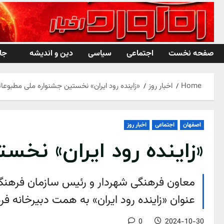
Ski
t
conten
صفحه نخست
اجتماعی
سیاسی
دین و اندیشه
جا
Home
اخبار روز
«زاینده رود ایران» نخستین جشنواره ملی مطبوعاتی
اصفهان
اجتماعی
اخبار روز
«زاینده رود ایران» نخس
معاون فرهنگی شهردار و رئیس سازمان فرهنگی،
عنوان «زاینده رود ایران» به همت دبیرخانه فره
0
2024-10-30