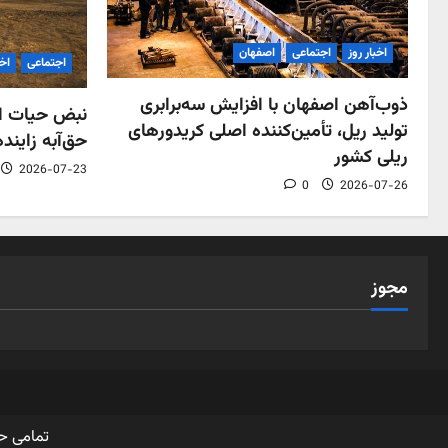
اخبار روز
اجتماعی
اصفهان
اجتماعی
اخب
ذوب‌آهن اصفهان با افزایش سه‌برابری
نبض حیات اص
تولید ریل، تأمین‌کننده اصلی کریدورهای
حق‌آبه زاینده
ریلی کشور
2026-07-23
0
2026-07-26
مجوز
تمامی ح