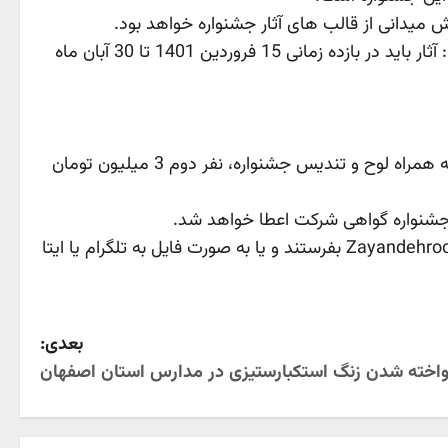
میدانی از قالب های آثار جشنواره خواهد بود.
معاون فرهنگی شهردار و رئیس سازمان فرهنگی، اجتماعی و ورزشی شهرداری اصفهان در تشریح تقویم اجرایی جشنواره گفت: آثار باید در بازده زمانی 15 فروردین 1401 تا 30 آبان ماه
معاون فرهنگی شهردار و رئیس سازمان فرهنگی، اجتماعی و ورزشی شهرداری اصفهان گفت: هدیه نفر اول 5 میلیون تومان به همراه لوح و تندیس جشنواره، نفر دوم 3 میلیون تومان
 جشنواره گواهی شرکت اعطا خواهد شد.
لازم به ذکر است شرکت کنندگان در جشنواره می توانند آثار خود را از طریق ارسال به نشانی الکترونیکی Zayandehroodeiran@gmail.com بفرستند و یا به صورت فایل به تلگرام یا ایتا
بعدی:
واخته شدن زنگ استکبارستیزی در مدارس استان اصفهان