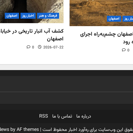
فرهنگ و هنر
اخبار روز
اصفهان
ار روز
اصفهان
کشف آب‌ انبار تاریخی در خیابان
فهان چشم‌به‌راه اجرای
اصفهان
 رود
0
2026-07-22
0
درباره ما
تماس با ما
RSS
قوق این وب‌سایت برای ره‌آورد اخبار محفوظ است
|
by AF themes.
News