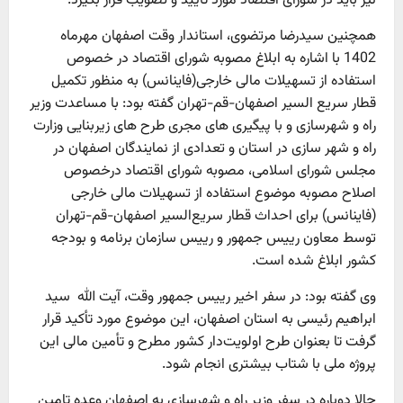
نیز باید در شورای اقتصاد مورد تایید و تصویب قرار بگیرد.
همچنین سیدرضا مرتضوی، استاندار وقت اصفهان مهرماه
1402 با اشاره به ابلاغ مصوبه شورای اقتصاد در خصوص
استفاده از تسهیلات مالی خارجی(فاینانس) به منظور تکمیل
قطار سریع السیر اصفهان-قم-تهران گفته بود: با مساعدت وزیر
راه و شهرسازی و با پیگیری های مجری طرح های زیربنایی وزارت
راه و شهر سازی در استان و تعدادی از نمایندگان اصفهان در
مجلس شورای اسلامی، مصوبه شورای اقتصاد درخصوص
اصلاح مصوبه موضوع استفاده از تسهیلات مالی خارجی
(فاینانس) برای احداث قطار سریع‌السیر اصفهان-قم-تهران
توسط معاون رییس جمهور و رییس سازمان برنامه و بودجه
کشور ابلاغ شده است.
وی گفته بود: در سفر اخیر رییس جمهور وقت، آیت الله سید
ابراهیم رئیسی به استان اصفهان، این موضوع مورد تأکید قرار
گرفت تا بعنوان طرح اولویت‌دار کشور مطرح و تأمین مالی این
پروژه ملی با شتاب بیشتری انجام شود.
حالا دوباره در سفر وزیر راه و شهرسازی به اصفهان وعده تامین