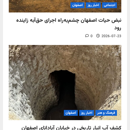
اجتماعی
اخبار روز
اصفهان
نبض حیات اصفهان چشم‌به‌راه اجرای حق‌آبه زاینده
رود
0
2026-07-23
فرهنگ و هنر
اخبار روز
اصفهان
کشف آب‌ انبار تاریخی در خیابان آپادانای اصفهان