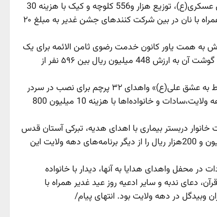
عید سعید غدیر با توزیع هزار و 550 خوراک(پُرس) قورمه سبزی با هزینه 620میلیون ریال در سطح شهر و مسجد امام حسن عسکری(ع)، توزیع هزار و556 کلوچه و کیک با هزینه 30
میلیون ریال در موکب غدیر و محافل کانون، 170 توزیع خوراک(پُرس) به مبلغ 18 میلیون ریال و ۱۵۰ عدد ظرف سالاد الویه همراه با نان در بین شرکت کنندهای جشن غدیر به مبلغ ۲۰
یلیون ریالی برای پرداخت هزینه‌های بافت فرش به همت یاور کانون خدمت رضوی ثامن الائمه برای یک
خانواده کم برخوردار سه نفره در روستا را یادآور شد وگفت: سنت حسنه قربانی نیز با ذبح ۶ رأس گوسفند و توزیع ۱۱۵ کیلوگرم گوشت آن به ارزش 448 میلیون ریال بین ۵۹۶ نفر از
به گفته وی همچنین برنامه‌های غدیرانه کانون خدمت رضوی ثامن الائمه آران وبیدگل با طرح فرهنگی «هر خانه یک پرچم فقط به عشق علی(ع)» واهدای ۳۲ پرچم برای نصب در سردر
منازل شهروندان، توزیع ۴۰ پرچم کوچک منقش به نام آقا امیرالمومنین(ع) بین کودکان و نوجوانان حاضر در محافل جشن دهه ولایت،سادات و خانواد‌ه‌اها با هزینه 10 میلیون 800
 خانوار دربستر بیماری با اهدای هدیه، تبرکی آستان قدس
و پرچم مزین به نام آقا امیرالمومنین(ع) به مناسبت عید سعید غدیر و میلاد با سعادت امام موسی کاظم(ع) با هزینه 4 میلیون و 200هزار ریال را از دیگر برنامه‌های دهه ولایت این
نگی و محله‌ای با تجلیل از سادات در محفل واهدای هدایا به آنها، دیدار با خانواده
، دعای ندبه و سایر ادعیه روز عید غدیر همراه با