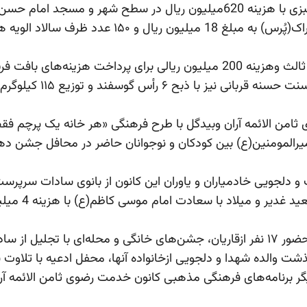
وی ایجاد اشتغال ازطریق دار قالی امانی خیّر با همکاری فرد ثالث وهزینه 200 م
 دلجویی خادمیاران و یاوران این کانون از بانوی سادات سرپرست
بذرافشان یادآورشد: محفل انس با قرآن، ترجمه و تفسیر با حضور ۱۷ نفر ازقاریان، جشن‌های خا
لده شهدا و دلجویی ازخانواده آنها، محفل ادعیه با تلاوت قرآن