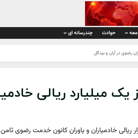
معه
حوادث
چندرسانه ای
ان رضوی در آران و بیدگل
یک میلیارد ریالی خادمیا
شایی یک میلیارد و353میلیون و 500 هزار ريالی خادمیاران و یاوران کانون