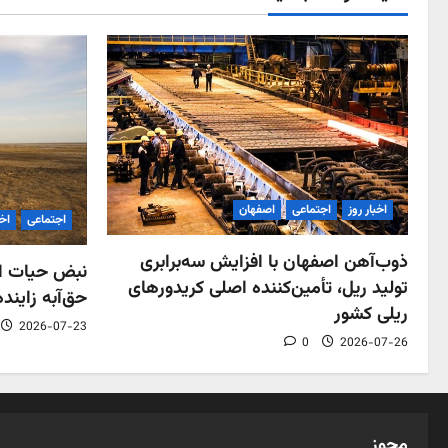
اخبار روز
اجتماعی
اصفهان
اجتماعی
اخب
ذوب‌آهن اصفهان با افزایش سه‌برابری
نبض حیات اص
تولید ریل، تأمین‌کننده اصلی کریدورهای
حق‌آبه زاینده
ریلی کشور
2026-07-23
0
2026-07-26
مجوز